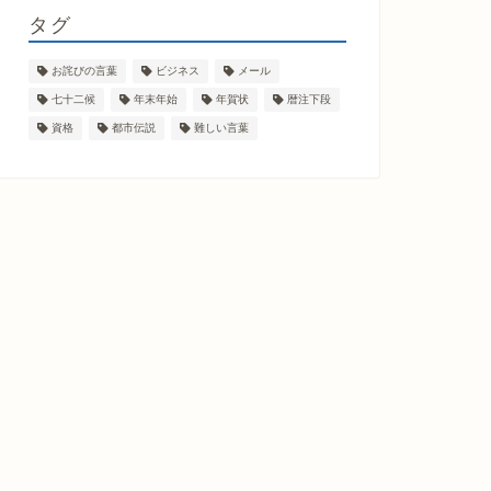
タグ
お詫びの言葉
ビジネス
メール
七十二候
年末年始
年賀状
暦注下段
資格
都市伝説
難しい言葉