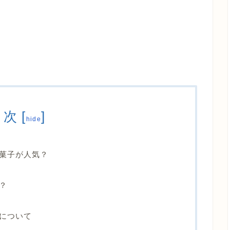
目次
[
]
hide
菓子が人気？
？
について