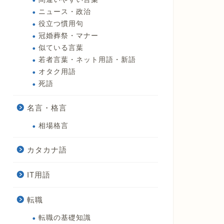
ニュース・政治
役立つ慣用句
冠婚葬祭・マナー
似ている言葉
若者言葉・ネット用語・新語
オタク用語
死語
名言・格言
相場格言
カタカナ語
IT用語
転職
転職の基礎知識