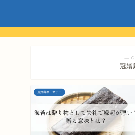
― C
冠婚
冠婚葬祭・マナー