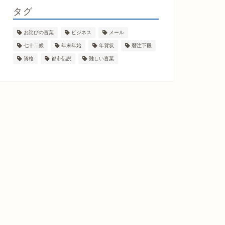
タグ
お詫びの言葉
ビジネス
メール
七十二候
年末年始
年賀状
暦注下段
資格
都市伝説
難しい言葉