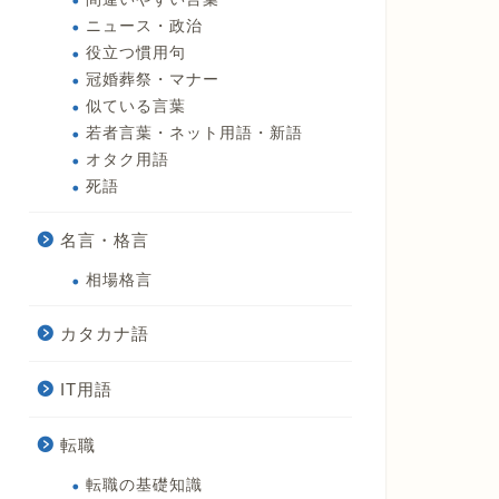
ニュース・政治
役立つ慣用句
冠婚葬祭・マナー
似ている言葉
若者言葉・ネット用語・新語
オタク用語
死語
名言・格言
相場格言
カタカナ語
IT用語
転職
転職の基礎知識