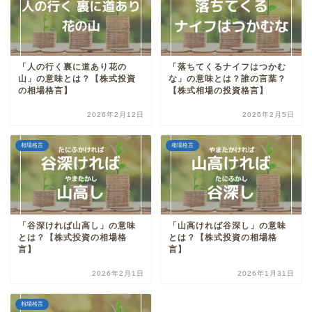
「人の行く裏に道あり花の
「落ちてくるナイフはつかむ
山」の意味とは？【株式投資
な」の意味とは？誰の言葉？
の相場格言】
【株式相場の投資格言】
2026年2月12日
2026年2月5日
相場格言
相場格言
「谷深ければ山高し」の意味
「山高ければ谷深し」の意味
とは？【株式投資の相場格
とは？【株式投資の相場格
言】
言】
2026年2月1日
2026年1月31日
相場格言