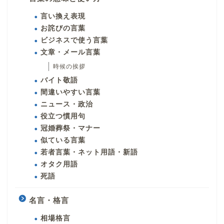
言い換え表現
お詫びの言葉
ビジネスで使う言葉
文章・メール言葉
時候の挨拶
バイト敬語
間違いやすい言葉
ニュース・政治
役立つ慣用句
冠婚葬祭・マナー
似ている言葉
若者言葉・ネット用語・新語
オタク用語
死語
名言・格言
相場格言