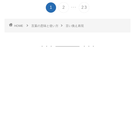
...
1
2
23
HOME
言葉の意味と使い方
言い換え表現