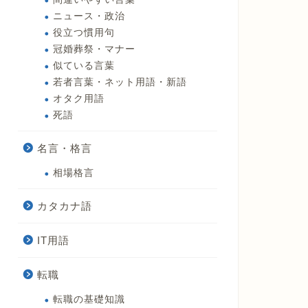
ニュース・政治
役立つ慣用句
冠婚葬祭・マナー
似ている言葉
若者言葉・ネット用語・新語
オタク用語
死語
名言・格言
相場格言
カタカナ語
IT用語
転職
転職の基礎知識