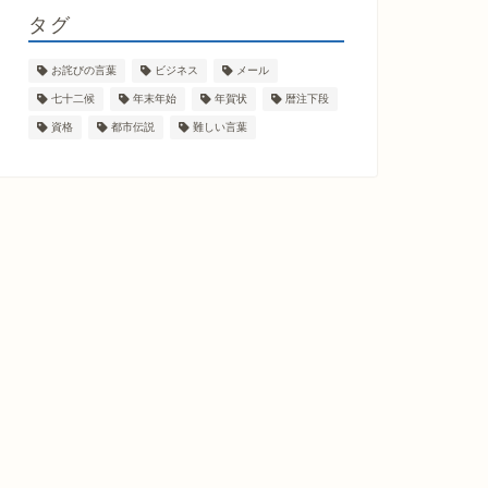
タグ
お詫びの言葉
ビジネス
メール
七十二候
年末年始
年賀状
暦注下段
資格
都市伝説
難しい言葉