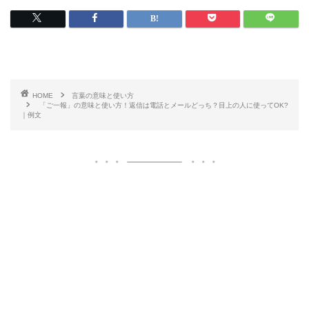
HOME
言葉の意味と使い方
「ご一報」の意味と使い方！返信は電話とメールどっち？目上の人に使ってOK?
｜例文