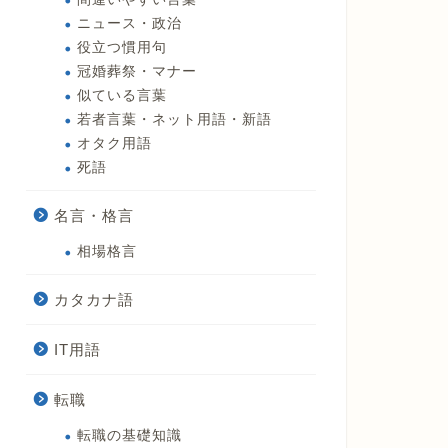
ニュース・政治
役立つ慣用句
冠婚葬祭・マナー
似ている言葉
若者言葉・ネット用語・新語
オタク用語
死語
名言・格言
相場格言
カタカナ語
IT用語
転職
転職の基礎知識