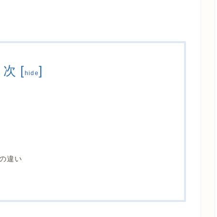
目次
[
]
hide
の違い