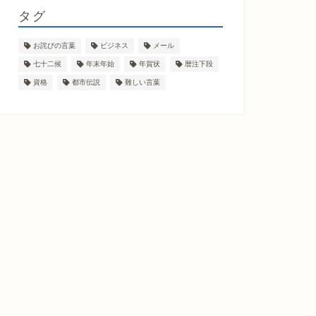
タグ
お詫びの言葉
ビジネス
メール
七十二候
年末年始
年賀状
暦注下段
資格
都市伝説
難しい言葉