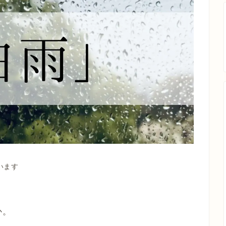
います
か。