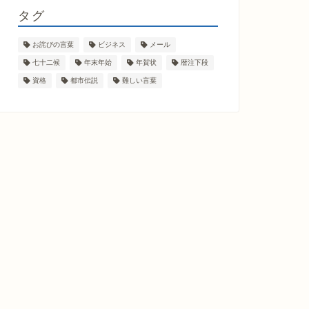
タグ
お詫びの言葉
ビジネス
メール
七十二候
年末年始
年賀状
暦注下段
資格
都市伝説
難しい言葉