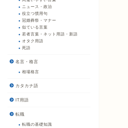
ニュース・政治
役立つ慣用句
冠婚葬祭・マナー
似ている言葉
若者言葉・ネット用語・新語
オタク用語
死語
名言・格言
相場格言
カタカナ語
IT用語
転職
転職の基礎知識