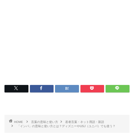
HOME
言葉の意味と使い方
若者言葉・ネット用語・新語
「インパ」の意味と使い方とは？ディズニーやUSJ（ユニバ）でも使う？