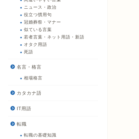
ニュース・政治
役立つ慣用句
冠婚葬祭・マナー
似ている言葉
若者言葉・ネット用語・新語
オタク用語
死語
名言・格言
相場格言
カタカナ語
IT用語
転職
転職の基礎知識