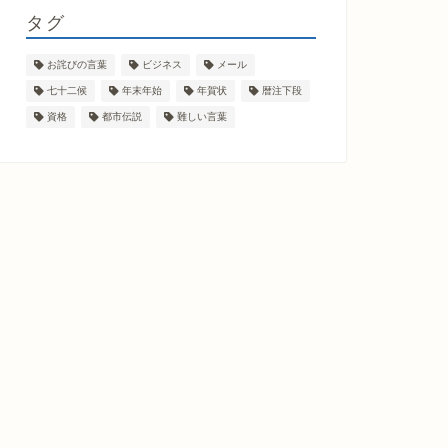
タグ
お詫びの言葉
ビジネス
メール
七十二候
年末年始
年賀状
暦注下段
資格
都市伝説
難しい言葉