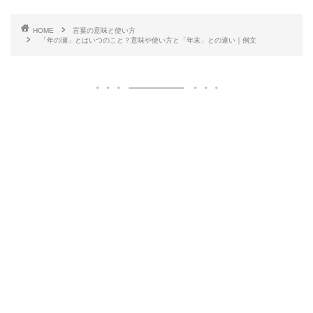
HOME
言葉の意味と使い方
「年の瀬」とはいつのこと？意味や使い方と「年末」との違い｜例文