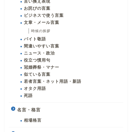
言い換え表現
お詫びの言葉
ビジネスで使う言葉
文章・メール言葉
時候の挨拶
バイト敬語
間違いやすい言葉
ニュース・政治
役立つ慣用句
冠婚葬祭・マナー
似ている言葉
若者言葉・ネット用語・新語
オタク用語
死語
名言・格言
相場格言