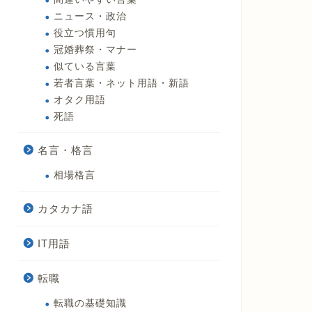
ニュース・政治
役立つ慣用句
冠婚葬祭・マナー
似ている言葉
若者言葉・ネット用語・新語
オタク用語
死語
名言・格言
相場格言
カタカナ語
IT用語
転職
転職の基礎知識