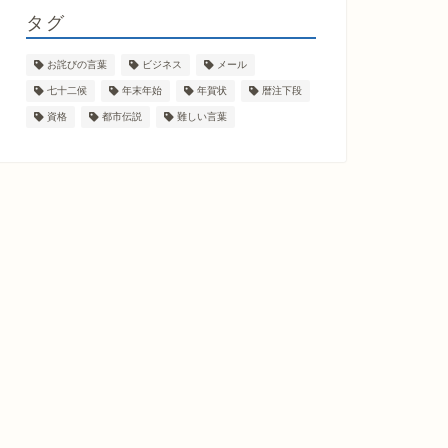
タグ
お詫びの言葉
ビジネス
メール
七十二候
年末年始
年賀状
暦注下段
資格
都市伝説
難しい言葉