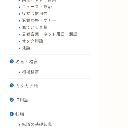
ニュース・政治
役立つ慣用句
冠婚葬祭・マナー
似ている言葉
若者言葉・ネット用語・新語
オタク用語
死語
名言・格言
相場格言
カタカナ語
IT用語
転職
転職の基礎知識