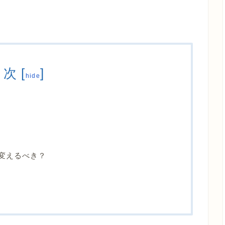
目次
[
]
hide
も変えるべき？