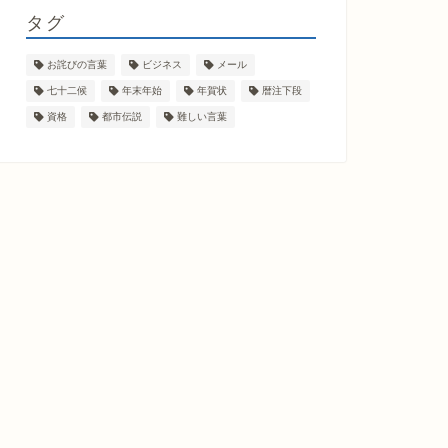
タグ
お詫びの言葉
ビジネス
メール
七十二候
年末年始
年賀状
暦注下段
資格
都市伝説
難しい言葉