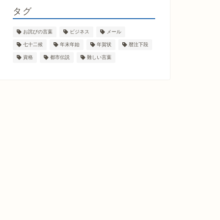
タグ
お詫びの言葉
ビジネス
メール
七十二候
年末年始
年賀状
暦注下段
資格
都市伝説
難しい言葉