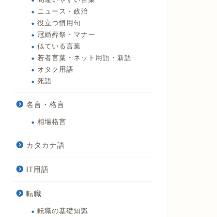
ニュース・政治
役立つ慣用句
冠婚葬祭・マナー
似ている言葉
若者言葉・ネット用語・新語
オタク用語
死語
名言・格言
相場格言
カタカナ語
IT用語
転職
転職の基礎知識