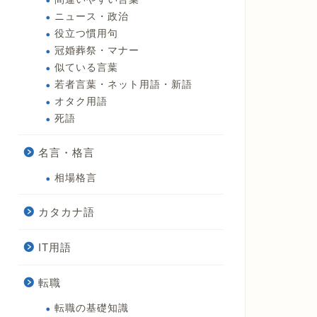
ニュース・政治
役立つ慣用句
冠婚葬祭・マナー
似ている言葉
若者言葉・ネット用語・新語
オタク用語
死語
名言・格言
相場格言
カタカナ語
IT用語
転職
転職の基礎知識