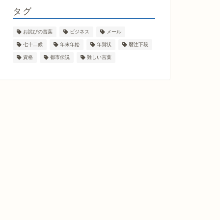
タグ
お詫びの言葉
ビジネス
メール
七十二候
年末年始
年賀状
暦注下段
資格
都市伝説
難しい言葉