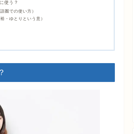
に使う？
（英語圏での使い方）
（余裕・ゆとりという意）
？