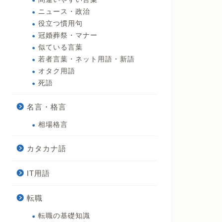
ニュース・政治
役立つ慣用句
冠婚葬祭・マナー
似ている言葉
若者言葉・ネット用語・新語
オタク用語
死語
名言・格言
相場格言
カタカナ語
IT用語
転職
転職の基礎知識