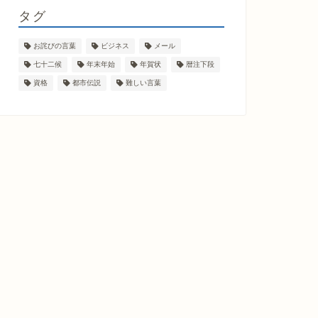
タグ
お詫びの言葉
ビジネス
メール
七十二候
年末年始
年賀状
暦注下段
資格
都市伝説
難しい言葉