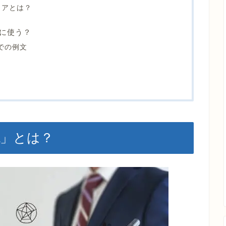
リアとは？
に使う？
語での例文
ia」とは？