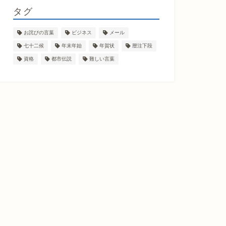
タグ
お詫びの言葉
ビジネス
メール
七十二候
年末年始
年賀状
暦注下段
資格
都市伝説
難しい言葉