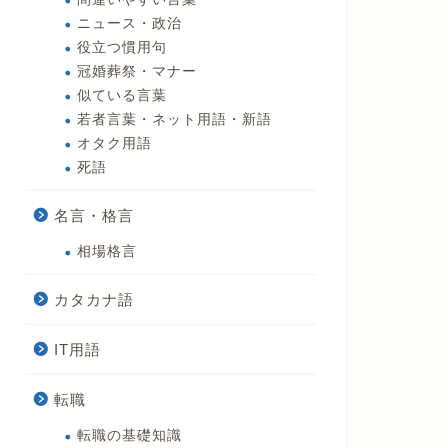
ニュース・政治
役立つ慣用句
冠婚葬祭・マナー
似ている言葉
若者言葉・ネット用語・新語
オタク用語
死語
名言・格言
相場格言
カタカナ語
IT用語
転職
転職の基礎知識