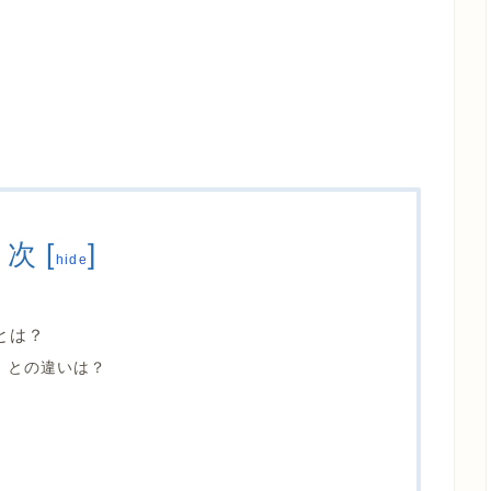
目次
[
]
hide
」とは？
d」との違いは？