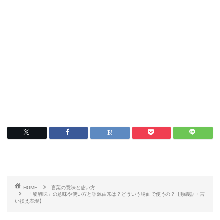
HOME
言葉の意味と使い方
「醍醐味」の意味や使い方と語源由来は？どういう場面で使うの？【類義語・言
い換え表現】