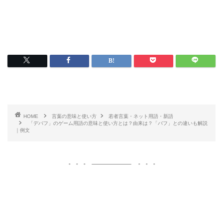
HOME
言葉の意味と使い方
若者言葉・ネット用語・新語
「デバフ」のゲーム用語の意味と使い方とは？由来は？「バフ」との違いも解説
｜例文