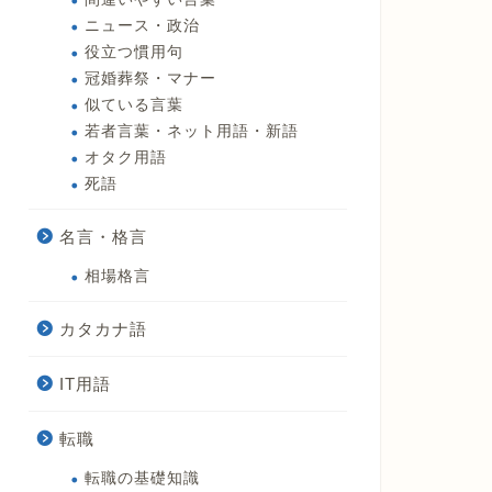
ニュース・政治
役立つ慣用句
冠婚葬祭・マナー
似ている言葉
若者言葉・ネット用語・新語
オタク用語
死語
名言・格言
相場格言
カタカナ語
IT用語
転職
転職の基礎知識