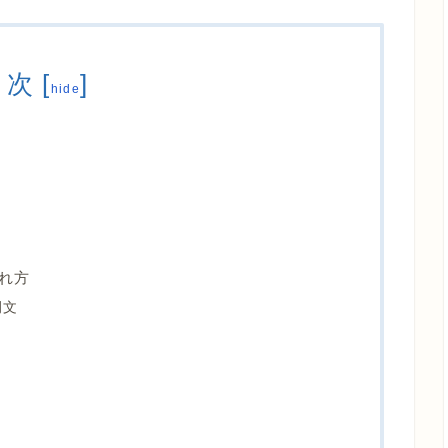
目次
[
]
hide
れ方
例文