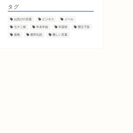
タグ
お詫びの言葉
ビジネス
メール
七十二候
年末年始
年賀状
暦注下段
資格
都市伝説
難しい言葉