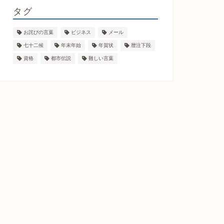
タグ
お詫びの言葉
ビジネス
メール
七十二候
年末年始
年賀状
暦注下段
資格
都市伝説
難しい言葉