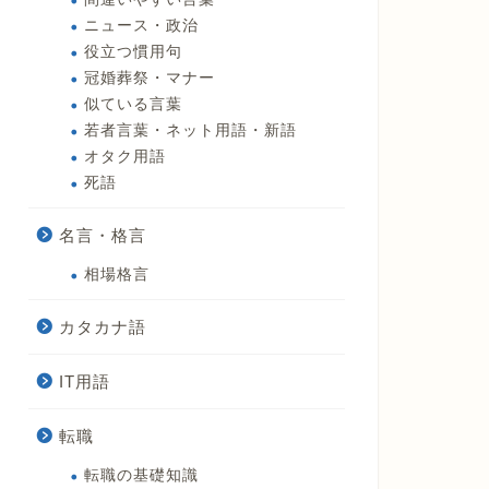
ニュース・政治
役立つ慣用句
冠婚葬祭・マナー
似ている言葉
若者言葉・ネット用語・新語
オタク用語
死語
名言・格言
相場格言
カタカナ語
IT用語
転職
転職の基礎知識