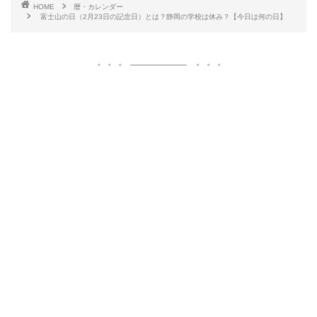
HOME
暦・カレンダー
富士山の日（2月23日の記念日）とは？静岡の学校は休み？【今日は何の日】