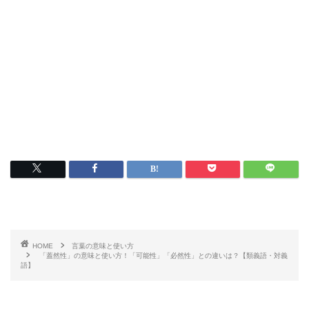
HOME
言葉の意味と使い方
「蓋然性」の意味と使い方！「可能性」「必然性」との違いは？【類義語・対義
語】