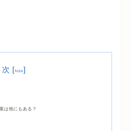
目次
[
]
hide
葉は他にもある？