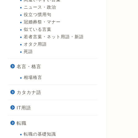
ニュース・政治
役立つ慣用句
冠婚葬祭・マナー
似ている言葉
若者言葉・ネット用語・新語
オタク用語
死語
名言・格言
相場格言
カタカナ語
IT用語
転職
転職の基礎知識