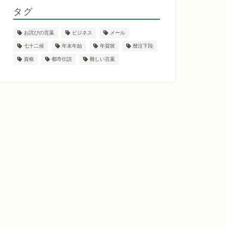
タグ
お詫びの言葉
ビジネス
メール
七十二候
年末年始
年賀状
暦注下段
資格
都市伝説
難しい言葉