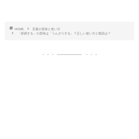
HOME
言葉の意味と使い方
「辟易する」の意味は「うんざりする」？正しい使い方と類語は？