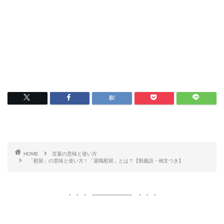
HOME
言葉の意味と使い方
「慰留」の意味と使い方！「退職慰留」とは？【類義語・例文つき】