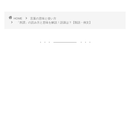
HOME
言葉の意味と使い方
「所謂」の読み方と意味を解説！語源は？【類語・例文】