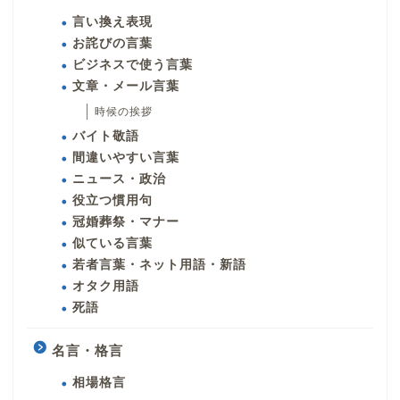
言い換え表現
お詫びの言葉
ビジネスで使う言葉
文章・メール言葉
時候の挨拶
バイト敬語
間違いやすい言葉
ニュース・政治
役立つ慣用句
冠婚葬祭・マナー
似ている言葉
若者言葉・ネット用語・新語
オタク用語
死語
名言・格言
相場格言