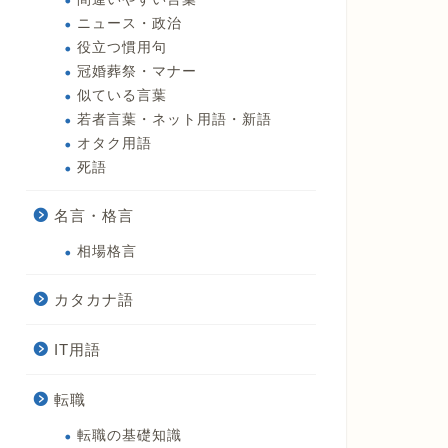
ニュース・政治
役立つ慣用句
冠婚葬祭・マナー
似ている言葉
若者言葉・ネット用語・新語
オタク用語
死語
名言・格言
相場格言
カタカナ語
IT用語
転職
転職の基礎知識