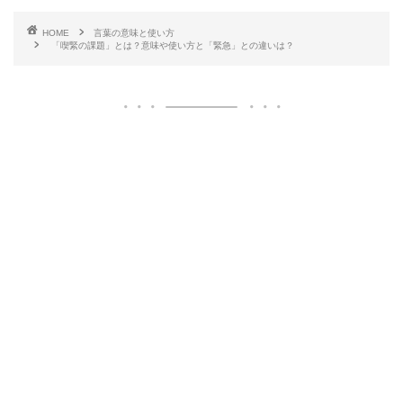
HOME
言葉の意味と使い方
「喫緊の課題」とは？意味や使い方と「緊急」との違いは？