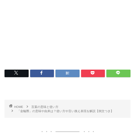
HOME
言葉の意味と使い方
「金輪際」の意味や由来は？使い方や言い換え表現を解説【例文つき】