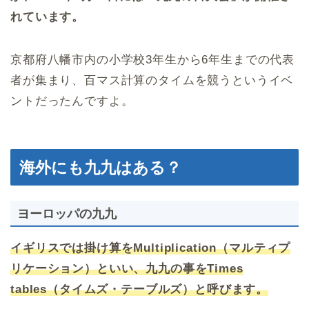
れています。
京都府八幡市内の小学校3年生から6年生までの代表
者が集まり、百マス計算のタイムを競うというイベ
ントだったんですよ。
海外にも九九はある？
ヨーロッパの九九
イギリスでは掛け算をMultiplication（マルティプ
リケーション）といい、九九の事をTimes
tables（タイムズ・テーブルズ）と呼びます。