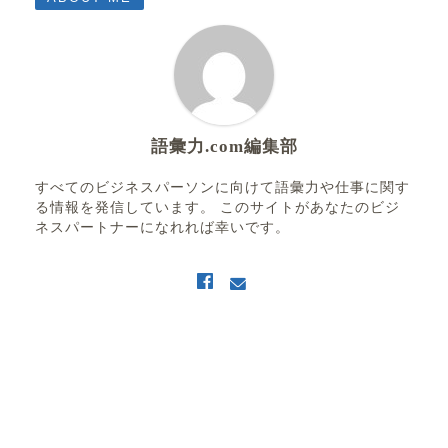
語彙力.com編集部
すべてのビジネスパーソンに向けて語彙力や仕事に関す
る情報を発信しています。 このサイトがあなたのビジ
ネスパートナーになれれば幸いです。