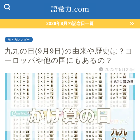
2026年8月の記念日一覧
暦・カレンダー
九九の日(9月9日)の由来や歴史は？ヨ
ーロッパや他の国にもあるの？
2023年5月28日