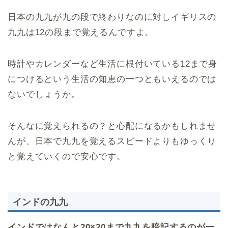
日本の九九が九の段で終わりなのに対しイギリスの
九九は12の段まで覚えるんですよ。
時計やカレンダーなど生活に根付いている12まで身
につけるという生活の知恵の一つともいえるのでは
ないでしょうか。
そんなに覚えられるの？と心配になるかもしれませ
んが、日本で九九を覚えるスピードよりもゆっくり
と覚えていくので安心です。
インドの九九
インドではなんと20×20まで九九を暗記するのが一