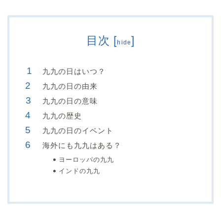
目次
[
]
hide
九九の日はいつ？
九九の日の由来
九九の日の意味
九九の歴史
九九の日のイベント
海外にも九九はある？
ヨーロッパの九九
インドの九九