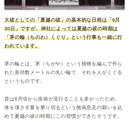
大祓としての「夏越の祓」の基本的な日程は「6月
30日」ですが、神社によっては夏越の祓の時期は
「茅の輪（ちのわ）くぐり」という行事も一緒に行
われています。
茅の輪とは、茅（ちがや）という植物を編んで作ら
れた直径数メートルの丸い輪で、それを人がくぐる
というものです。
昔は6月頃から疫病が流行ることも多かったため、
体を壊さず夏を乗り切るという無病息災の願いを込
めて夏越の祓の時期にこの習慣ができたそうです。