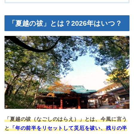
「夏越の祓」とは？2026年はいつ？
「夏越の祓（なごしのはらえ）」とは、今風に言う
と
「年の前半をリセットして災厄を祓い、残りの半