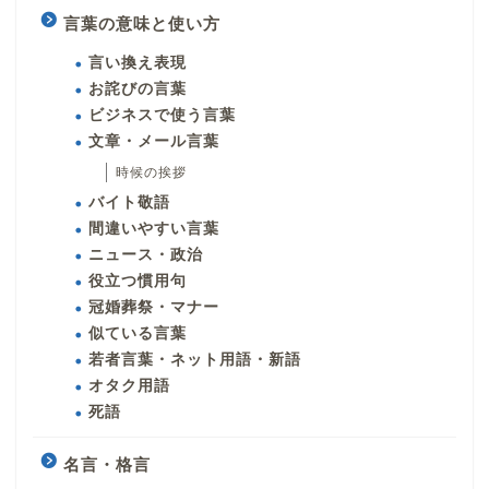
言葉の意味と使い方
言い換え表現
お詫びの言葉
ビジネスで使う言葉
文章・メール言葉
時候の挨拶
バイト敬語
間違いやすい言葉
ニュース・政治
役立つ慣用句
冠婚葬祭・マナー
似ている言葉
若者言葉・ネット用語・新語
オタク用語
死語
名言・格言