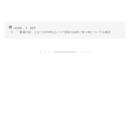
HOME
雑学
「夏越の祓」とは？2026年はいつ？意味や由来と食べ物についても解説