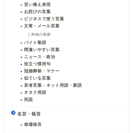
言い換え表現
お詫びの言葉
ビジネスで使う言葉
文章・メール言葉
時候の挨拶
バイト敬語
間違いやすい言葉
ニュース・政治
役立つ慣用句
冠婚葬祭・マナー
似ている言葉
若者言葉・ネット用語・新語
オタク用語
死語
名言・格言
相場格言