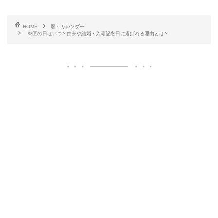
HOME
暦・カレンダー
納豆の日はいつ？由来や結婚・入籍記念日に選ばれる理由とは？