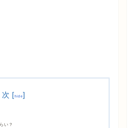
目次
[
]
hide
らい？