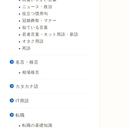
ニュース・政治
役立つ慣用句
冠婚葬祭・マナー
似ている言葉
若者言葉・ネット用語・新語
オタク用語
死語
名言・格言
相場格言
カタカナ語
IT用語
転職
転職の基礎知識