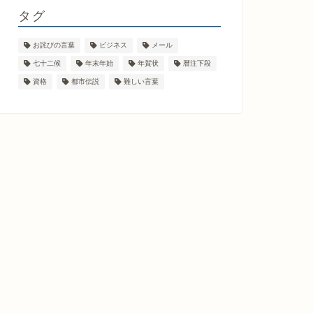
タグ
お詫びの言葉
ビジネス
メール
七十二候
年末年始
年賀状
暦注下段
資格
都市伝説
難しい言葉