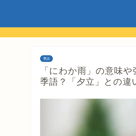
季語
「にわか雨」の意味や
季語？「夕立」との違