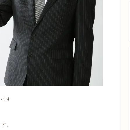
います
ます。