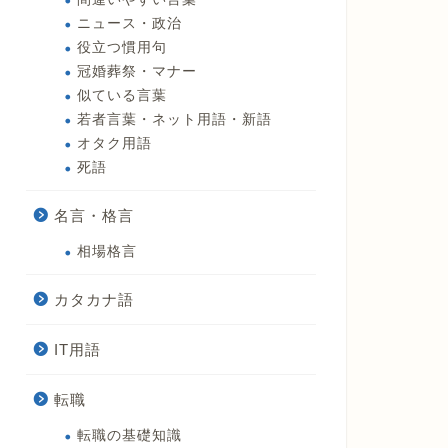
ニュース・政治
役立つ慣用句
冠婚葬祭・マナー
似ている言葉
若者言葉・ネット用語・新語
オタク用語
死語
名言・格言
相場格言
カタカナ語
IT用語
転職
転職の基礎知識