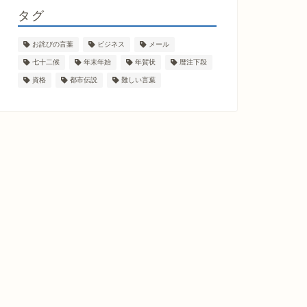
タグ
お詫びの言葉
ビジネス
メール
七十二候
年末年始
年賀状
暦注下段
資格
都市伝説
難しい言葉