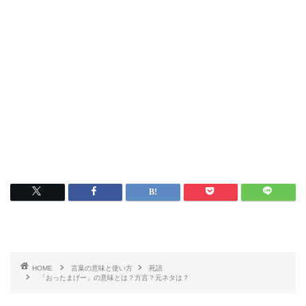
HOME
言葉の意味と使い方
死語
「おったまげー」の意味とは？方言？元ネタは？