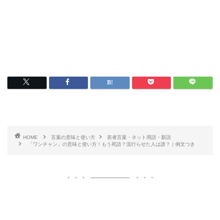
HOME
言葉の意味と使い方
若者言葉・ネット用語・新語
「ワンチャン」の意味と使い方！もう死語？流行らせた人は誰？｜例文つき