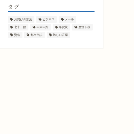
タグ
お詫びの言葉
ビジネス
メール
七十二候
年末年始
年賀状
暦注下段
資格
都市伝説
難しい言葉