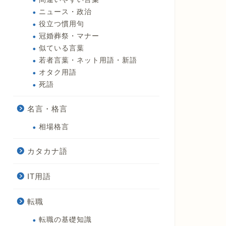
ニュース・政治
役立つ慣用句
冠婚葬祭・マナー
似ている言葉
若者言葉・ネット用語・新語
オタク用語
死語
名言・格言
相場格言
カタカナ語
IT用語
転職
転職の基礎知識