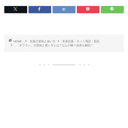
HOME
言葉の意味と使い方
若者言葉・ネット用語・新語
「オワコン」の意味と使い方とは？なんの略？由来も解説！