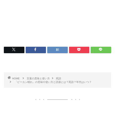
HOME
言葉の意味と使い方
死語
「ピーカン晴れ」の意味や使い方と語源とは？死語？年代はいつ？