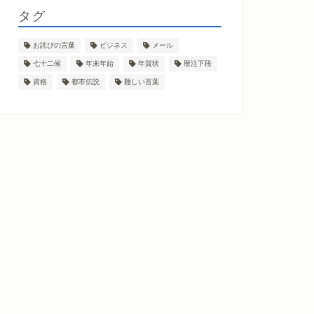
タグ
お詫びの言葉
ビジネス
メール
七十二候
年末年始
年賀状
暦注下段
資格
都市伝説
難しい言葉