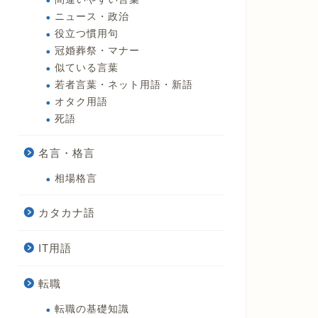
ニュース・政治
役立つ慣用句
冠婚葬祭・マナー
似ている言葉
若者言葉・ネット用語・新語
オタク用語
死語
名言・格言
相場格言
カタカナ語
IT用語
転職
転職の基礎知識