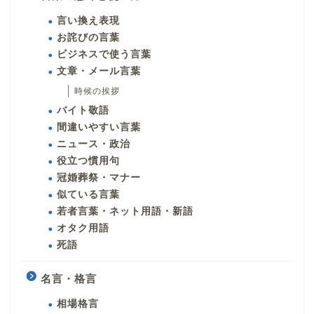
言い換え表現
お詫びの言葉
ビジネスで使う言葉
文章・メール言葉
時候の挨拶
バイト敬語
間違いやすい言葉
ニュース・政治
役立つ慣用句
冠婚葬祭・マナー
似ている言葉
若者言葉・ネット用語・新語
オタク用語
死語
名言・格言
相場格言