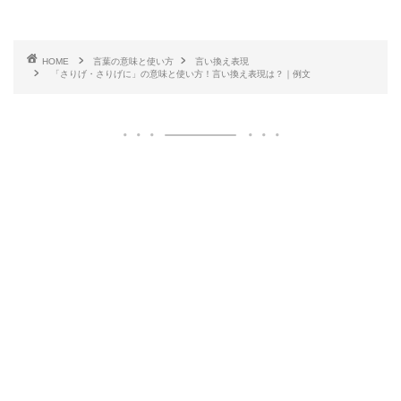
HOME
言葉の意味と使い方
言い換え表現
「さりげ・さりげに」の意味と使い方！言い換え表現は？｜例文