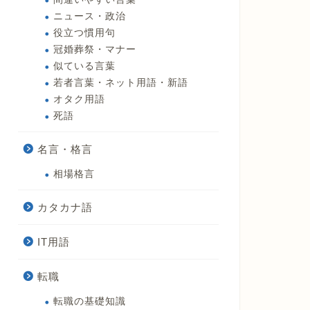
ニュース・政治
役立つ慣用句
冠婚葬祭・マナー
似ている言葉
若者言葉・ネット用語・新語
オタク用語
死語
名言・格言
相場格言
カタカナ語
IT用語
転職
転職の基礎知識