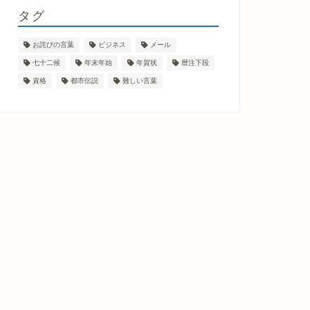
タグ
お詫びの言葉
ビジネス
メール
七十二候
年末年始
年賀状
暦注下段
資格
都市伝説
難しい言葉