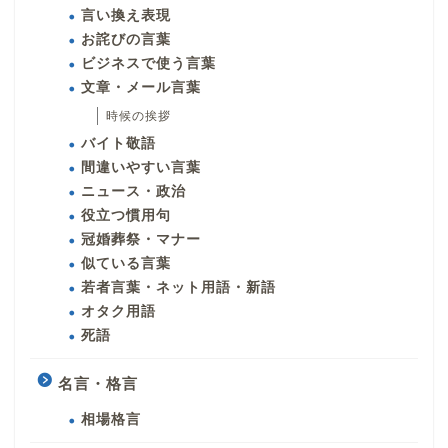
言い換え表現
お詫びの言葉
ビジネスで使う言葉
文章・メール言葉
時候の挨拶
バイト敬語
間違いやすい言葉
ニュース・政治
役立つ慣用句
冠婚葬祭・マナー
似ている言葉
若者言葉・ネット用語・新語
オタク用語
死語
名言・格言
相場格言