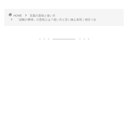
HOME
言葉の意味と使い方
「諸般の事情」の意味とは？使い方と言い換え表現｜例文つき