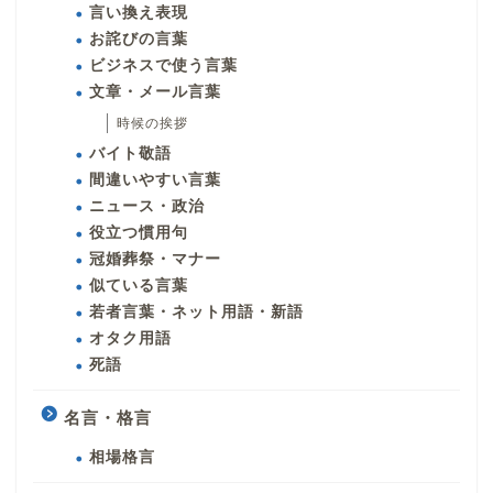
言い換え表現
お詫びの言葉
ビジネスで使う言葉
文章・メール言葉
時候の挨拶
バイト敬語
間違いやすい言葉
ニュース・政治
役立つ慣用句
冠婚葬祭・マナー
似ている言葉
若者言葉・ネット用語・新語
オタク用語
死語
名言・格言
相場格言