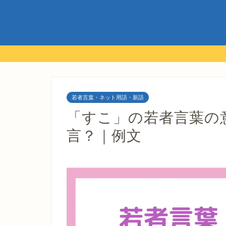
若者言葉・ネット用語・新語
「すこ」の若者言葉の
言？｜例文