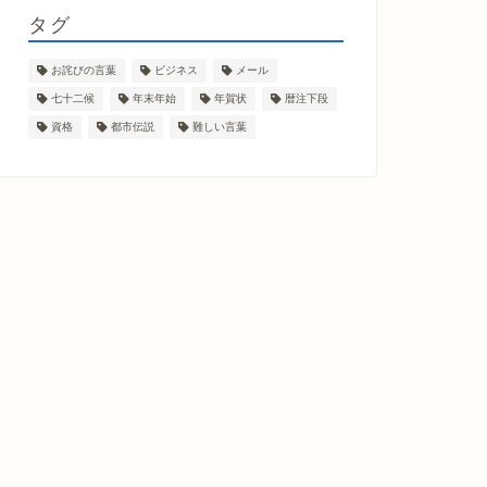
タグ
お詫びの言葉
ビジネス
メール
七十二候
年末年始
年賀状
暦注下段
資格
都市伝説
難しい言葉