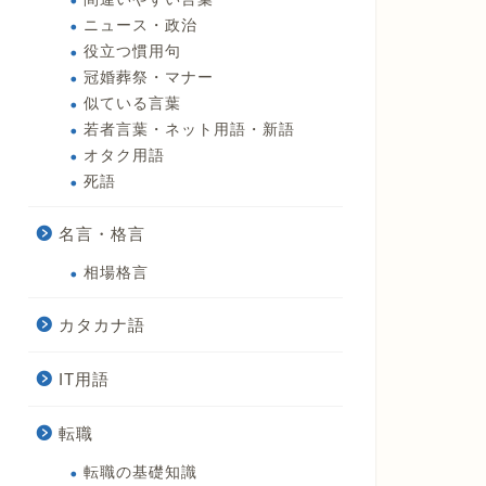
ニュース・政治
役立つ慣用句
冠婚葬祭・マナー
似ている言葉
若者言葉・ネット用語・新語
オタク用語
死語
名言・格言
相場格言
カタカナ語
IT用語
転職
転職の基礎知識