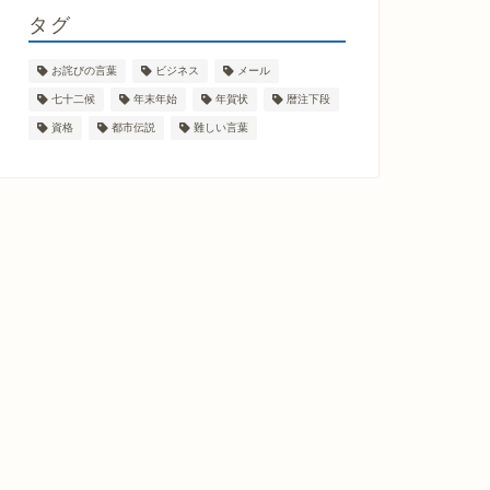
タグ
お詫びの言葉
ビジネス
メール
七十二候
年末年始
年賀状
暦注下段
資格
都市伝説
難しい言葉