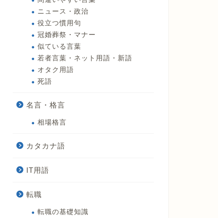
ニュース・政治
役立つ慣用句
冠婚葬祭・マナー
似ている言葉
若者言葉・ネット用語・新語
オタク用語
死語
名言・格言
相場格言
カタカナ語
IT用語
転職
転職の基礎知識