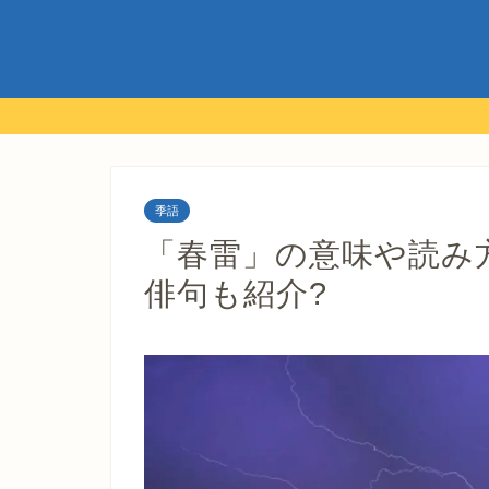
季語
「春雷」の意味や読み
俳句も紹介?