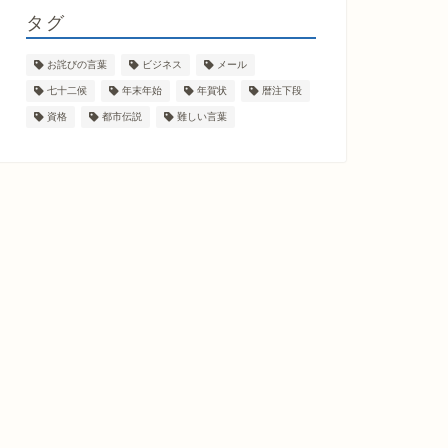
タグ
お詫びの言葉
ビジネス
メール
七十二候
年末年始
年賀状
暦注下段
資格
都市伝説
難しい言葉