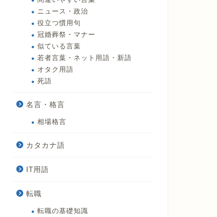
ニュース・政治
役立つ慣用句
冠婚葬祭・マナー
似ている言葉
若者言葉・ネット用語・新語
オタク用語
死語
名言・格言
相場格言
カタカナ語
IT用語
転職
転職の基礎知識