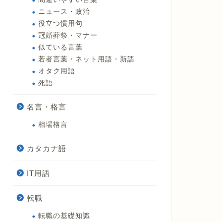
ニュース・政治
役立つ慣用句
冠婚葬祭・マナー
似ている言葉
若者言葉・ネット用語・新語
オタク用語
死語
名言・格言
相場格言
カタカナ語
IT用語
転職
転職の基礎知識