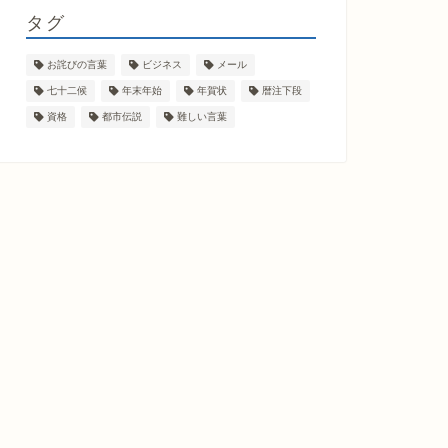
タグ
お詫びの言葉
ビジネス
メール
七十二候
年末年始
年賀状
暦注下段
資格
都市伝説
難しい言葉