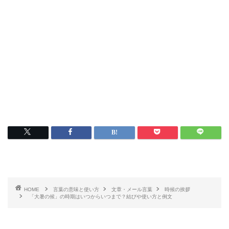
HOME
言葉の意味と使い方
文章・メール言葉
時候の挨拶
「大暑の候」の時期はいつからいつまで？結びや使い方と例文